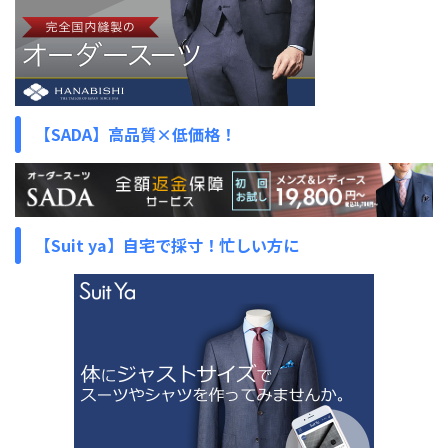
【SADA】高品質×低価格！
【Suit ya】自宅で採寸！忙しい方に