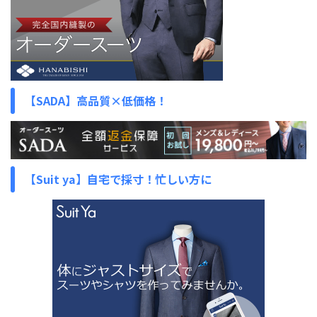
【SADA】高品質×低価格！
【Suit ya】自宅で採寸！忙しい方に