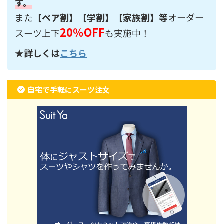
す。
また
【ペア割】【学割】【家族割】等
オーダー
20％OFF
スーツ上下
も実施中！
★詳しくは
こちら
自宅で手軽にスーツ注文