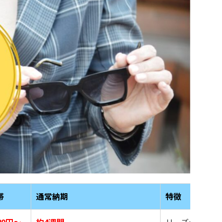
帯
通常納期
特徴
780円〜
約4週間
リーズナブルな