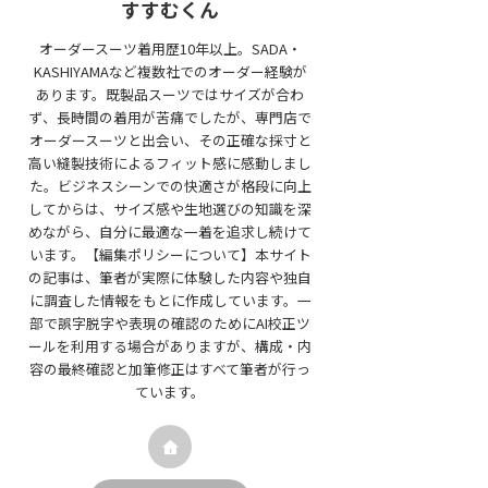
すすむくん
オーダースーツ着用歴10年以上。SADA・
KASHIYAMAなど複数社でのオーダー経験が
あります。既製品スーツではサイズが合わ
ず、長時間の着用が苦痛でしたが、専門店で
オーダースーツと出会い、その正確な採寸と
高い縫製技術によるフィット感に感動しまし
た。ビジネスシーンでの快適さが格段に向上
してからは、サイズ感や生地選びの知識を深
めながら、自分に最適な一着を追求し続けて
います。【編集ポリシーについて】本サイト
の記事は、筆者が実際に体験した内容や独自
に調査した情報をもとに作成しています。一
部で誤字脱字や表現の確認のためにAI校正ツ
ールを利用する場合がありますが、構成・内
容の最終確認と加筆修正はすべて筆者が行っ
ています。