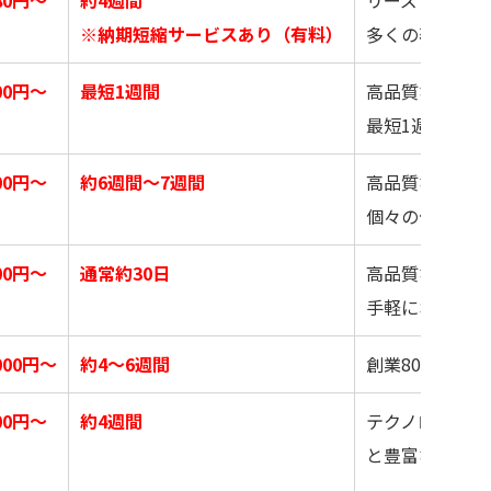
※納期短縮サービスあり（有料）
多くの著名人に
000円～
最短1週間
高品質なオーダ
最短1週間で提
000円〜
約6週間〜7週間
高品質な完全国
個々の体型に完
800円～
通常約30日
高品質なスーツ
手軽にオーダー
,000円～
約4～6週間
創業80年以上
800円～
約4週間
テクノロジーを
と豊富なデザイ