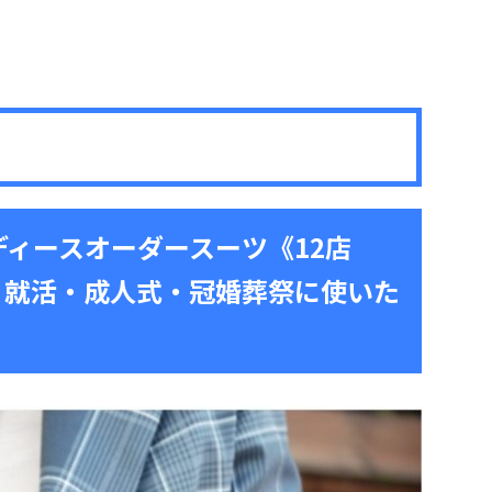
ディースオーダースーツ《12店
・就活・成人式・冠婚葬祭に使いた