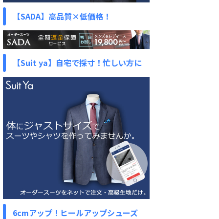
【SADA】高品質×低価格！
【Suit ya】自宅で採寸！忙しい方に
6cmアップ！ヒールアップシューズ