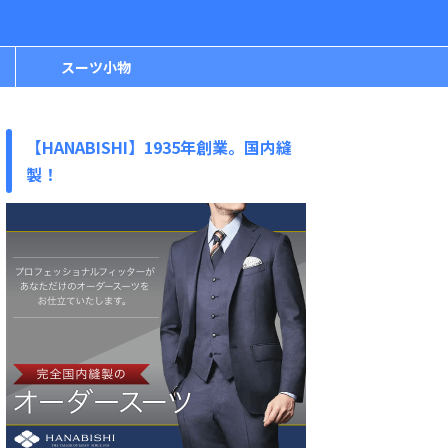
スーツ小物
【HANABISHI】1935年創業。国内縫
製！