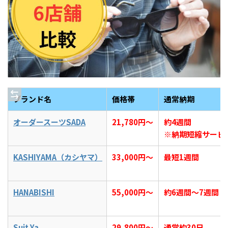
ブランド名
価格帯
通常納期
オーダースーツSADA
21,780円〜
約4週間
※納期短縮サービ
KASHIYAMA（カシヤマ）
33,000円～
最短1週間
HANABISHI
55,000円〜
約6週間〜7週間
Suit Ya
29,800円～
通常約30日