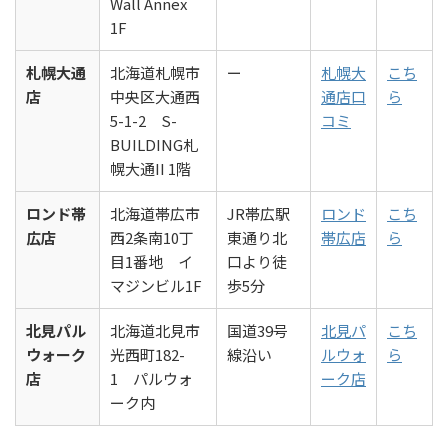
Wall Annex
1F
札幌大通
北海道札幌市
ー
札幌大
こち
店
中央区大通西
通店口
ら
5-1-2 S-
コミ
BUILDING札
幌大通II 1階
ロンド帯
北海道帯広市
JR帯広駅
ロンド
こち
広店
西2条南10丁
東通り北
帯広店
ら
目1番地 イ
口より徒
マジンビル1F
歩5分
北見パル
北海道北見市
国道39号
北見パ
こち
ウォーク
光西町182-
線沿い
ルウォ
ら
店
1 パルウォ
ーク店
ーク内