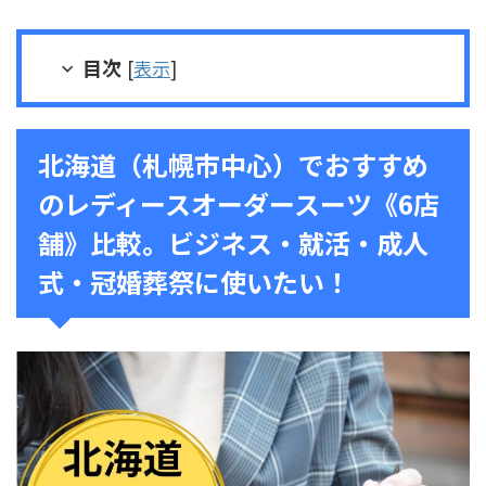
目次
[
表示
]
北海道（札幌市中心）でおすすめ
のレディースオーダースーツ《6店
舗》比較。ビジネス・就活・成人
式・冠婚葬祭に使いたい！