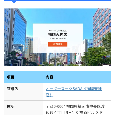
項目
内容
店舗名
オーダースーツSADA《福岡天神
店》
住所
〒810-0004 福岡県福岡市中央区渡
辺通４丁目９−１８ 福酒ビル ３Ｆ