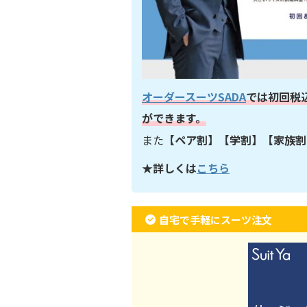
オーダースーツSADA
では初回税
ができます。
また
【ペア割】【学割】【家族割
★詳しくは
こちら
自宅で手軽にスーツ注文