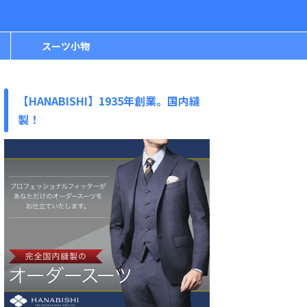
スーツ小物
【HANABISHI】1935年創業。国内縫
製！