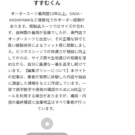
すすむくん
オーダースーツ着用歴10年以上。SADA・
KASHIYAMAなど複数社でのオーダー経験が
あります。既製品スーツではサイズが合わ
ず、長時間の着用が苦痛でしたが、専門店で
オーダースーツと出会い、その正確な採寸と
高い縫製技術によるフィット感に感動しまし
た。ビジネスシーンでの快適さが格段に向上
してからは、サイズ感や生地選びの知識を深
めながら、自分に最適な一着を追求し続けて
います。【編集ポリシーについて】本サイト
の記事は、筆者が実際に体験した内容や独自
に調査した情報をもとに作成しています。一
部で誤字脱字や表現の確認のためにAI校正ツ
ールを利用する場合がありますが、構成・内
容の最終確認と加筆修正はすべて筆者が行っ
ています。