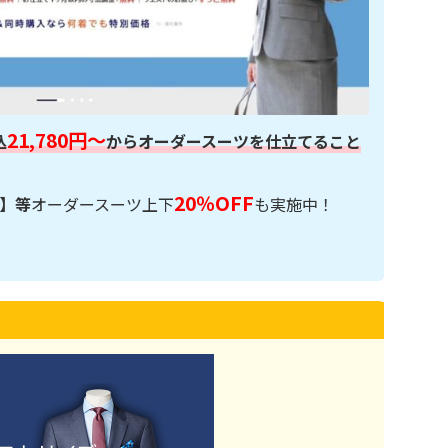
21,780円～
込
からオーダースーツを仕立てること
20％OFF
】等
オーダースーツ上下
も実施中！