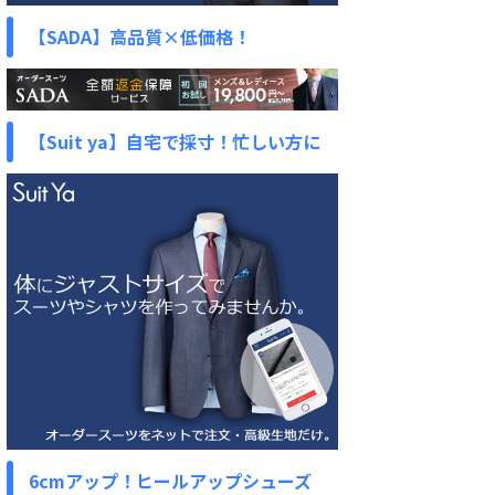
【SADA】高品質×低価格！
【Suit ya】自宅で採寸！忙しい方に
6cmアップ！ヒールアップシューズ