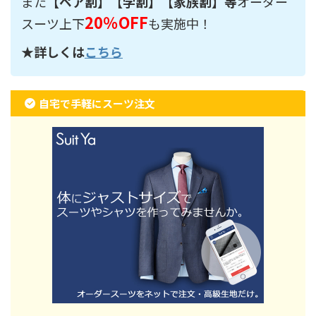
また
【ペア割】【学割】【家族割】等
オーダー
20％OFF
スーツ上下
も実施中！
★詳しくは
こちら
自宅で手軽にスーツ注文