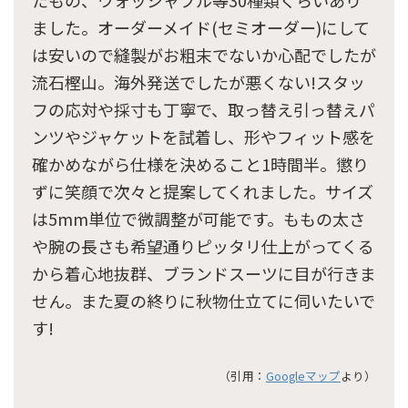
たもの、ウォッシャブル等30種類くらいあり
ました。オーダーメイド(セミオーダー)にして
は安いので縫製がお粗末でないか心配でしたが
流石樫山。海外発送でしたが悪くない!スタッ
フの応対や採寸も丁寧で、取っ替え引っ替えパ
ンツやジャケットを試着し、形やフィット感を
確かめながら仕様を決めること1時間半。懲り
ずに笑顔で次々と提案してくれました。サイズ
は5mm単位で微調整が可能です。ももの太さ
や腕の長さも希望通りピッタリ仕上がってくる
から着心地抜群、ブランドスーツに目が行きま
せん。また夏の終りに秋物仕立てに伺いたいで
す!
（引用：
Googleマップ
より）