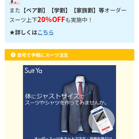
す。
また
【ペア割】【学割】【家族割】等
オーダー
20％OFF
スーツ上下
も実施中！
★詳しくは
こちら
自宅で手軽にスーツ注文