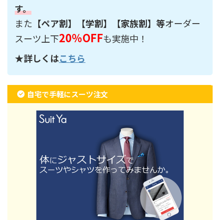
す。
また
【ペア割】【学割】【家族割】等
オーダー
20％OFF
スーツ上下
も実施中！
★詳しくは
こちら
自宅で手軽にスーツ注文