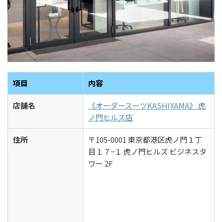
項目
内容
店舗名
《オーダースーツKASHIYAMA》 虎
ノ門ヒルズ店
住所
〒105-0001 東京都港区虎ノ門１丁
目１７−１ 虎ノ門ヒルズ ビジネスタ
ワー 2F