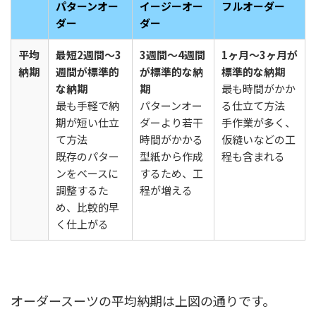
パターンオー
イージーオー
フルオーダー
ダー
ダー
平均
最短2週間～3
3週間～4週間
1ヶ月～3ヶ月が
納期
週間が標準的
が標準的な納
標準的な納期
な納期
期
最も時間がかか
最も手軽で納
パターンオー
る仕立て方法
期が短い仕立
ダーより若干
手作業が多く、
て方法
時間がかかる
仮縫いなどの工
既存のパター
型紙から作成
程も含まれる
ンをベースに
するため、工
調整するた
程が増える
め、比較的早
く仕上がる
オーダースーツの平均納期は上図の通りです。