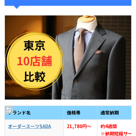
ブランド名
価格帯
通常納期
オーダースーツSADA
21,780円〜
約4週間
※納期短縮サー